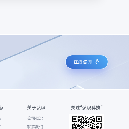
在线咨询
心
关于弘积
关注“弘积科技”
态
公司概况
享
联系我们