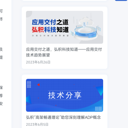
可
终
及
应用交付之道，弘积科技知道——应用交付
技术趋势展望
提
2023年6月26日
保
等
安
弘积“高架畅通理论”助您深刻理解ADP概念
2023年6月5日