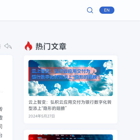
EN
热门文章
表
云上智变：弘积云应用交付为银行数字化转
型添上“隐形的翅膀”
传
2024年5月27日
虚
司
台