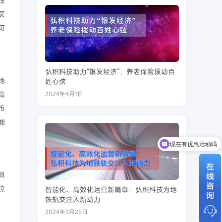
性
买
可
弘积科技助力“银发经济”，养老保险拨动百
地
姓心弦
高
2024年4月1日
币
能
现在有优惠活动吗
可以介绍下你们的产品么
具
位
智能化、高效化运营新篇章：弘积科技为地
铁轨交注入新动力
2024年3月25日